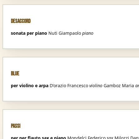
Desaccord
sonata per piano
Nuti Giampaolo
piano
Blue
per violino e arpa
D’orazio Francesco
violino
Gamboz Maria
a
Passi
per per flauto sax e piano
Mondelci Federico
sax
Milozzi Da