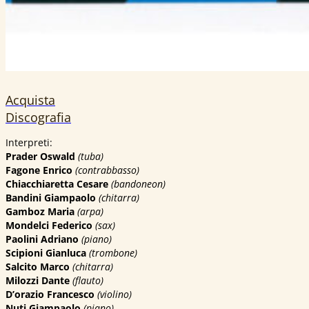
Acquista
Discografia
Interpreti:
Prader Oswald
(
tuba)
Fagone Enrico
(
contrabbasso)
Chiacchiaretta Cesare
(
bandoneon)
Bandini Giampaolo
(
chitarra)
Gamboz Maria
(
arpa)
Mondelci Federico
(
sax)
Paolini Adriano
(
piano)
Scipioni Gianluca
(
trombone)
Salcito Marco
(
chitarra)
Milozzi Dante
(
flauto)
D’orazio Francesco
(violino)
Nuti Giampaolo
(
piano)