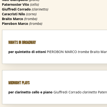
Paternoster Vito
(
cello)
Giuffredi Corrado
(
clarinetto)
Caracristi Nilo
(
corno)
Braito Marco
(
tromba)
Pierobon Marco
(tromba)
Nights In Broadway
per quintetto di ottoni
PIEROBON MARCO
tromba
Braito Ma
Midnight Plays
per clarinetto cello e piano
Giuffredi Corrado
clarinetto
Pater