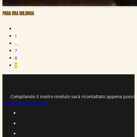
Para una Milonga
1
…
7
8
9
Compilando il nostro modulo sarà ricontattato appena possib
Richiesta informazioni